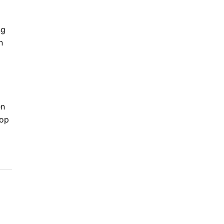
ng
n
en
 op